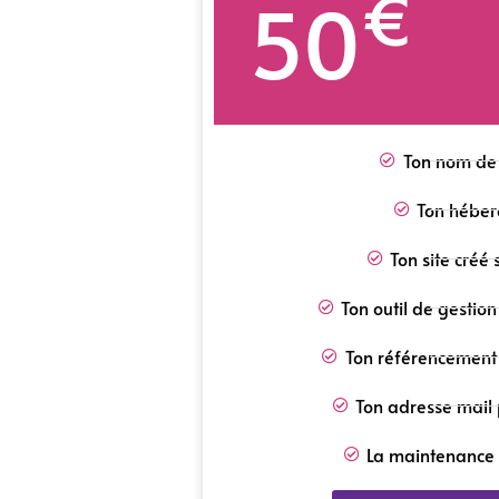
€
50
Ton nom de
Ton hébe
Ton site créé
Ton outil de gestio
Ton référencement 
Ton adresse mail 
La maintenance e