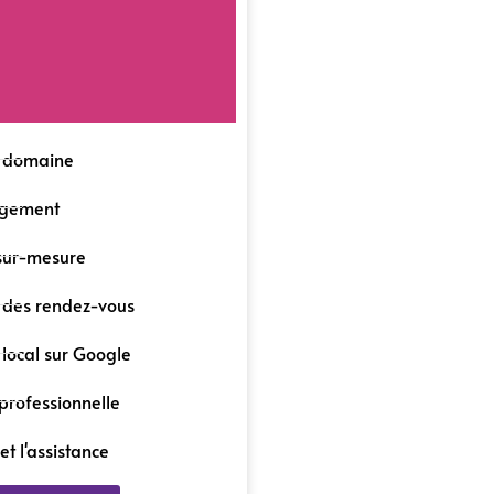
 domaine
rgement
 sur-mesure
n des rendez-vous
local sur Google
professionnelle
t l'assistance